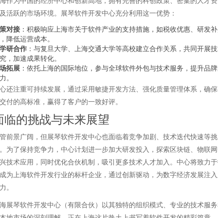
海作为中国的经济中心和创新高地，拥有完善的科创政策、密集的人才资
及活跃的市场环境。展琴软件开发中心充分利用这一优势：
策对接
：积极响应上海市关于软件产业的支持措施，如税收优惠、研发补
，降低运营成本。
学研合作
：与复旦大学、上海交通大学等高校建立合作关系，共同开展技
究，加速成果转化。
场拓展
：依托上海的国际地位，参与全球软件外包与技术服务，提升品牌
力。
心还注重可持续发展，通过采用敏捷开发方法、强化质量管理体系，确保
交付的高标准，赢得了客户的一致好评。
面临的挑战与未来展望
管前景广阔，但展琴软件开发中心也面临着竞争加剧、技术迭代快速等挑
。为了保持竞争力，中心计划进一步加大研发投入，探索区块链、物联网
兴技术应用，同时优化合伙机制，吸引更多技术人才加入。中心将致力于
成为上海软件开发行业的标杆企业，通过创新驱动，为数字经济发展注入
力。
海展琴软件开发中心（有限合伙）以其独特的组织模式、专业的技术服务
本地市场的深刻理解，正在上海这片热土上书写着软件开发的精彩篇章。