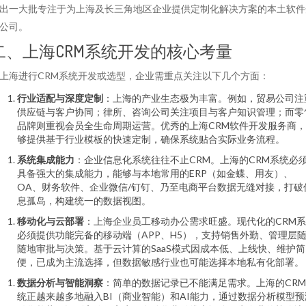
出一大批专注于为上海及长三角地区企业提供定制化解决方案的本土软件
公司。
二、上海CRM系统开发的核心考量
上海进行CRM系统开发或选型，企业需重点关注以下几个方面：
行业适配与深度定制
：上海的产业生态极为丰富。例如，贸易公司注
供应链与客户协同；律所、咨询公司关注项目与客户知识管理；而零
品牌则重视会员全生命周期运营。优秀的上海CRM软件开发服务商
够提供基于行业模板的快速定制，确保系统贴合实际业务流程。
系统集成能力
：企业信息化系统往往不止CRM。上海的CRM系统必
具备强大的集成能力，能够与本地常用的ERP（如金蝶、用友）、
OA、财务软件、企业微信/钉钉、乃至电商平台数据无缝对接，打破
息孤岛，构建统一的数据视图。
移动化与云部署
：上海企业员工移动办公需求旺盛。现代化的CRM
必须提供功能完备的移动端（APP、H5），支持销售外勤、管理层
随地审批与决策。基于云计算的SaaS模式因成本低、上线快、维护简
便，已成为主流选择，但数据敏感行业也可能选择本地私有化部署。
数据分析与智能洞察
：简单的数据记录已不能满足需求。上海的CR
统正越来越多地融入BI（商业智能）和AI能力，通过数据分析模型预