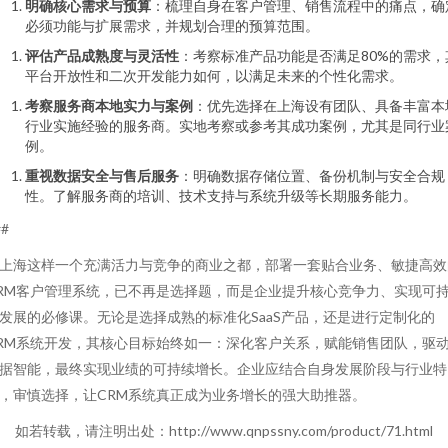
明确核心需求与预算
：梳理自身在客户管理、销售流程中的痛点，确
必须功能与扩展需求，并规划合理的预算范围。
评估产品成熟度与灵活性
：考察标准产品功能是否满足80%的需求，
平台开放性和二次开发能力如何，以满足未来的个性化需求。
考察服务商本地实力与案例
：优先选择在上海设有团队、具备丰富本
行业实施经验的服务商。实地考察或参考其成功案例，尤其是同行业
例。
重视数据安全与售后服务
：明确数据存储位置、备份机制与安全合规
性。了解服务商的培训、技术支持与系统升级等长期服务能力。
##
上海这样一个充满活力与竞争的商业之都，部署一套贴合业务、敏捷高效
RM客户管理系统，已不再是选择题，而是企业提升核心竞争力、实现可
发展的必修课。无论是选择成熟的标准化SaaS产品，还是进行定制化的
RM系统开发，其核心目标始终如一：深化客户关系，赋能销售团队，驱
据智能，最终实现业绩的可持续增长。企业应结合自身发展阶段与行业特
，审慎选择，让CRM系统真正成为业务增长的强大助推器。
如若转载，请注明出处：http://www.qnpssny.com/product/71.html