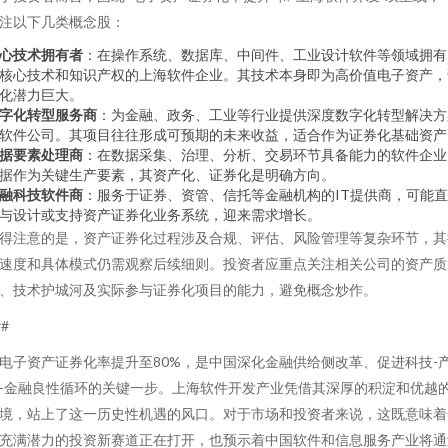
注以下几类概念股：
心技术拥有者
：在操作系统、数据库、中间件、工业设计软件等领域拥有
核心技术和知识产权的上海软件企业。其技术本身即为高价值电子资产，
化潜力巨大。
字化转型服务商
：为金融、政务、工业等行业提供深度数字化转型解决方
软件公司。其项目往往形成可预期的未来收益，适合作为证券化基础资产
据要素处理商
：在数据采集、治理、分析、交易环节具备能力的软件企业
据作为关键生产要素，其资产化、证券化是明确方向。
融科技软件商
：服务于证券、资管、信托等金融机构的IT提供商，可能
与设计或支持资产证券化业务系统，迎来需求增长。
得注意的是，资产证券化过程涉及合规、评估、风险管理等复杂环节，其
速度和具体模式仍需观察后续细则。投资者应重点关注相关公司的资产质
、技术护城河及实际参与证券化项目的能力，避免概念炒作。
##
电子资产证券化率提升至80%，是中国深化金融供给侧改革、促进科技-
-金融良性循环的关键一步。上海软件开发产业凭借其深厚的积淀和优越
境，站上了这一历史性机遇的风口。对于市场和投资者来说，这既意味着
充满潜力的投资新赛道正在打开，也预示着中国软件和信息服务产业将通