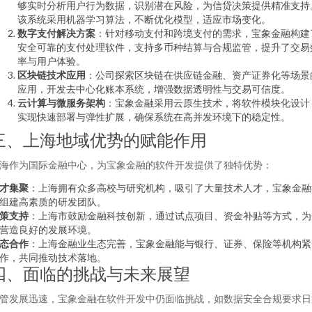
够实时分析用户行为数据，识别潜在风险，为信贷决策提供精准支持
该系统采用机器学习算法，不断优化模型，适应市场变化。
数字支付解决方案
：针对移动支付和跨境支付的需求，宝象金融构建
安全可靠的支付处理软件，支持多币种结算与合规监管，提升了交易
率与用户体验。
区块链技术应用
：公司探索区块链在供应链金融、资产证券化等场景
应用，开发去中心化账本系统，增强数据透明性与交易可信度。
云计算与微服务架构
：宝象金融采用云原生技术，将软件模块化设计
实现快速部署与弹性扩展，确保系统在高并发环境下的稳定性。
三、上海地域优势的赋能作用
海作为国际金融中心，为宝象金融的软件开发提供了独特优势：
才集聚
：上海拥有众多高校与研究机构，吸引了大量技术人才，宝象金融
组建高素质的研发团队。
策支持
：上海市鼓励金融科技创新，通过试点项目、资金补贴等方式，为
营造良好的发展环境。
态合作
：上海金融业生态完善，宝象金融能与银行、证券、保险等机构紧
作，共同推动技术落地。
四、面临的挑战与未来展望
管发展迅速，宝象金融在软件开发中仍面临挑战，如数据安全合规要求日